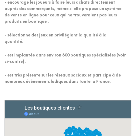
- encourage les joueurs à faire leurs achats directement
Le Couise
Le Couise
OuCéDonc en Europe
Conquêtes
auprès des commerçants, même si elle propose un système
TTC
TTC
TTC
TTC
26,00 €
26,00 €
15,00 €
18,00 €
de vente en ligne pour ceux qui ne trouveraient pas leurs
produits en boutique .
- sélectionne des jeux en privilégiant la qualité à la
quantité.
- est implantée dans environ 600 boutiques spécialisées (voir
ci-contre) .
- est très présente sur les réseaux sociaux et participe à de
nombreux évènements ludiques dans toute la France.