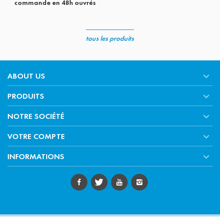
commande en 48h ouvrés
tous les produits

ABOUT US

PRODUITS

NOTRE SOCIÉTÉ

VOTRE COMPTE

INFORMATIONS