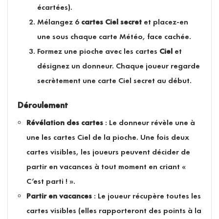
écartées).
Mélangez 6
cartes Ciel secret
et placez-en
une sous chaque carte Météo, face cachée.
Formez une pioche avec les cartes
Ciel
et
désignez un donneur. Chaque joueur regarde
secrètement une carte Ciel secret au début.
Déroulement
Révélation des cartes
: Le donneur révèle une à
une les cartes Ciel de la pioche. Une fois deux
cartes visibles, les joueurs peuvent décider de
partir en vacances à tout moment en criant «
C’est parti ! ».
Partir en vacances
: Le joueur récupère toutes les
cartes visibles (elles rapporteront des points à la