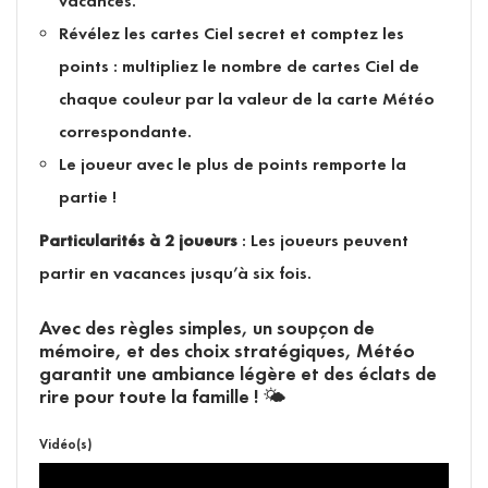
vacances.
Révélez les cartes Ciel secret et comptez les
points : multipliez le nombre de cartes Ciel de
chaque couleur par la valeur de la carte Météo
correspondante.
Le joueur avec le plus de points remporte la
partie !
Particularités à 2 joueurs
: Les joueurs peuvent
partir en vacances jusqu’à six fois.
Avec des règles simples, un soupçon de
mémoire, et des choix stratégiques, Météo
garantit une ambiance légère et des éclats de
rire pour toute la famille ! 🌤️
Vidéo(s)