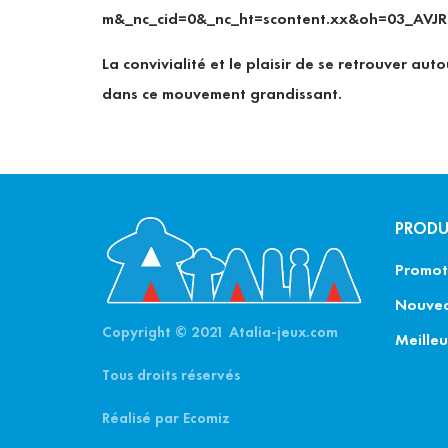
La convivialité et le plaisir de se retrouver au
dans ce mouvement grandissant.
PRODU
Promot
Nouvea
Copyright © 2021 Atalia-jeux.com
Meilleu
Tous droits réservés
Réalisé par
Ecomiz