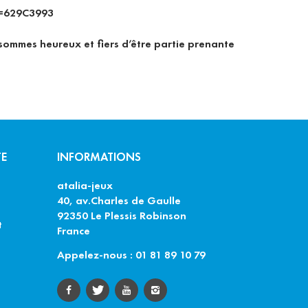
s sommes heureux et fiers d’être partie prenante
TE
INFORMATIONS
atalia-jeux
40, av.Charles de Gaulle
92350 Le Plessis Robinson
t
France
Appelez-nous : 01 81 89 10 79