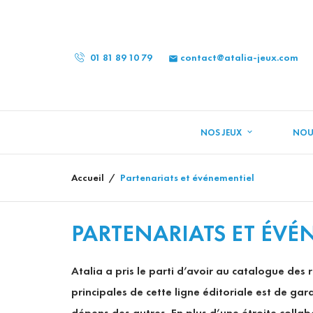
01 81 89 10 79
contact@atalia-jeux.com

NOS JEUX
NOU
Accueil
Partenariats et événementiel
PARTENARIATS ET ÉVÉ
Atalia a pris le parti d’avoir au catalogue des
principales de cette ligne éditoriale est de gar
dépens des autres. En plus d’une étroite collab