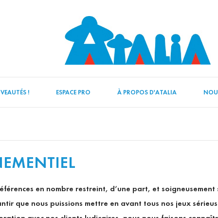
VEAUTÉS !
ESPACE PRO
À PROPOS D'ATALIA
NOU
NEMENTIEL
 références en nombre restreint, d’une part, et soigneusement 
antir que nous puissions mettre en avant tous nos jeux sérieus
oration avec nos clients ludicaires, nous nous faisons connaî