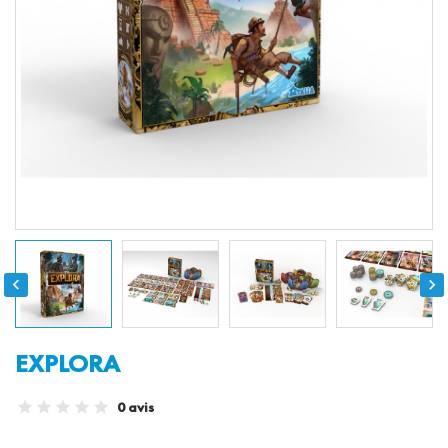


EXPLORA
0 avis