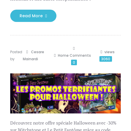
Read More
Posted
Cesare
views
Home
Comments
by
Mainardi
3060
0
Découvrez notre offre spéciale Halloween avec -30%
sur Witchstone et Le Petit Fantôme grâce au code